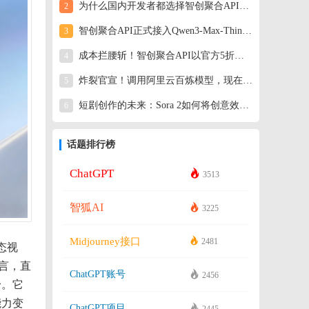
为什么国内开发者都选择智创聚合API？一个答案就够了
2
智创聚合API正式接入Qwen3-Max-Thinking
3
成本拦腰斩！智创聚合API以官方5折价格上线Kimi K2.5模型
4
炸裂官宣！调用阿里云百炼模型，现在只需官方半价！
5
短剧创作的未来：Sora 2如何将创意效率提升100倍？
6
话题排行榜
ChatGPT
3513
智狐AI
3225
Midjourney接口
2481
态视
言，直
ChatGPT账号
2456
台
。它
能力变
ChatGPT项目