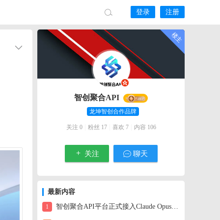
登录
注册
智创聚合API
龙坤智创合作品牌
|
|
|
关注 0
粉丝 17
喜欢 7
内容 106
关注
聊天
最新内容
智创聚合API平台正式接入Claude Opus 4.6：一美元解锁百万级上下文的智能体
1