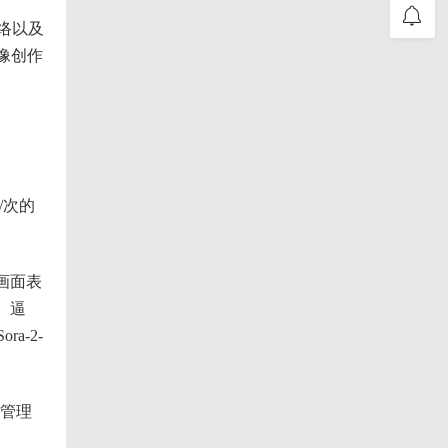
网络以及
像创作
/次的
的画面表
、逼
-2-
频管理