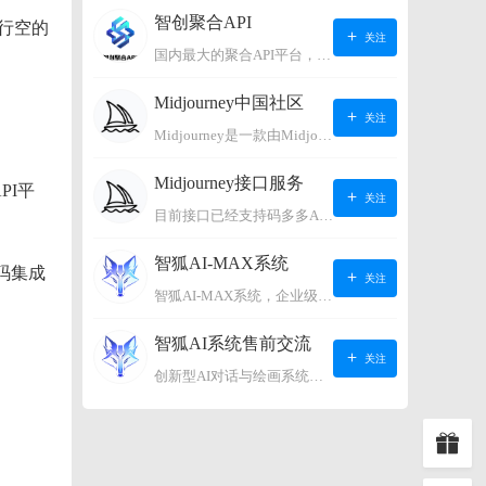
智创聚合API
行空的
关注
国内最大的聚合API平台，支持OpenAI、阿里、智谱、360、讯飞、百度等国内外大语言模型。https://s.lconai.com/
Midjourney中国社区
关注
Midjourney是一款由Midjourney有限公司开发的数字艺术工具软件，具有生成虚拟世界的强大能力，可根据用户输入的文字或语音在虚拟世界中生成对应场景，使用户能够探索和创造自己的数字艺术作品。
Midjourney接口服务
PI平
关注
目前接口已经支持码多多AI系统、小狐狸AI系统，如需其它接口请联系微信客服：lonconst
智狐AI-MAX系统
码集成
关注
智狐AI-MAX系统，企业级AI知识库，可以进行AI对话、AI应用，拥有强大的第三方对接能力。适用企业智能客服、企业智能文档、专家顾问助理等多种企业级商业场景，具有较大的商业使用价值。 如需购买请联系客服微信：lonconst
智狐AI系统售前交流
关注
创新型AI对话与绘画系统（非官方） 如需购买请联系微信客服：lonconst