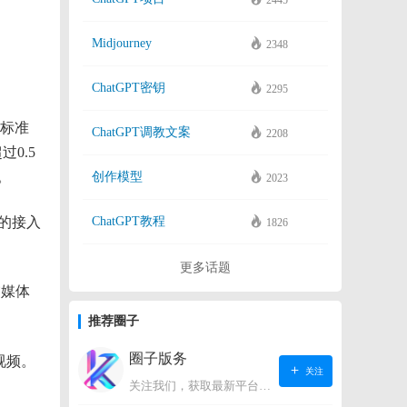
2445
Midjourney
2348
ChatGPT密钥
2295
2标准
ChatGPT调教文案
2208
0.5
。
创作模型
2023
型的接入
ChatGPT教程
1826
更多话题
交媒体
推荐圈子
圈子版务
视频。
关注
关注我们，获取最新平台动态。