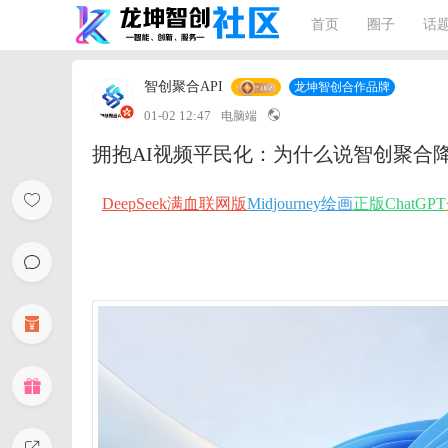
首页
圈子
话
智创聚合API
龙坤智创合作品牌
01-02 12:47
电脑端
拥抱AI视频平民化：为什么说智创聚合降低了
DeepSeek满血联网版
Midjourney绘画
正版ChatGPT