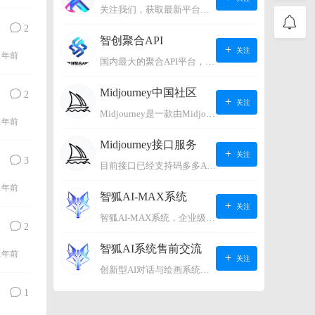
关注我们，获取最新平台动态。
2
智创聚合API
关注
1年前
国内最大的聚合API平台，支持OpenAI、阿里、智谱、360、讯飞、百度等国内外大语言模型。https://s.lconai.com/
Midjourney中国社区
2
关注
Midjourney是一款由Midjourney有限公司开发的数字艺术工具软件，具有生成虚拟世界的强大能力，可根据用户输入的文字或语音在虚拟世界中生成对应场景，使用户能够探索和创造自己的数字艺术作品。
1年前
Midjourney接口服务
关注
3
目前接口已经支持码多多AI系统、小狐狸AI系统，如需其它接口请联系微信客服：lonconst
1年前
智狐AI-MAX系统
关注
智狐AI-MAX系统，企业级AI知识库，可以进行AI对话、AI应用，拥有强大的第三方对接能力。适用企业智能客服、企业智能文档、专家顾问助理等多种企业级商业场景，具有较大的商业使用价值。 如需购买请联系客服微信：lonconst
2
智狐AI系统售前交流
1年前
关注
创新型AI对话与绘画系统（非官方） 如需购买请联系微信客服：lonconst
1