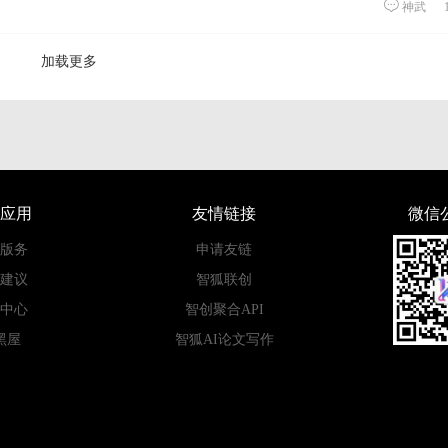
神武
加载更多
应用
友情链接
微信
版务
申请友链
建议
智狐联创
中心
智创聚合API
黑屋
智狐AI论文写作