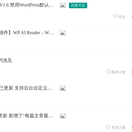
ess默认的Gravatar头像服务，减少外部资源调用
学义
I Reader – WordPress AI导读插件
的浅见
技术小智
已更新 支持后台自定义调教文案
最多AI评论数”等个性化设置 WordPress插件
天堂之境