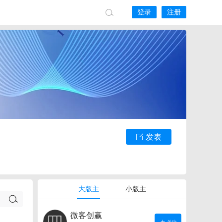
登录
注册
发表
大版主
小版主
微客创赢