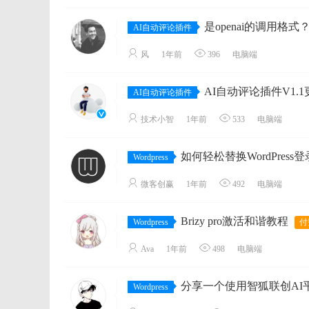
是openai的调用格
AI自动评论插件
风
1年前
396
电脑端
AI自动评论插件V1.1更新 W
AI自动评论插件
技术小智
1年前
533
电脑端
如何轻松替换WordPress登录页面
Wordpress
微客创赢
1年前
492
电脑端
Brizy pro激活和谐教程
Wordpress
Ava
1年前
498
电脑端
分享一个使用智狐联创AI平台创建
Wordpress