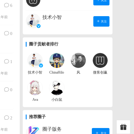
关注
6
技术小智
1年前
关注
0
圈子贡献者排行
1
技术小智
ChinaHilo
风
微客创赢
1年前
0
Ava
小白鼠
推荐圈子
2
圈子版务
1年前
关注