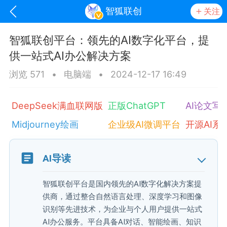
智狐联创
关注
智狐联创平台：领先的AI数字化平台，提
供一站式AI办公解决方案
浏览 571
•
电脑端
•
2024-12-17 16:49
DeepSeek满血联网版
正版ChatGPT
AI论文写
Midjourney绘画
企业级AI微调平台
开源AI系
oujishouye]
AI导读
文业
智狐联创平台是国内领先的AI数字化解决方案提
-29 10:10
电脑端
智狐AI工作台
供商，通过整合自然语言处理、深度学习和图像
加中英翻译
识别等先进技术，为企业与个人用户提供一站式
AI办公服务。平台具备AI对话、智能绘画、知识
事想用上客户端...