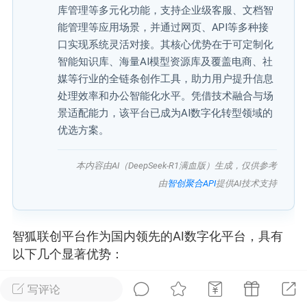
库管理等多元化功能，支持企业级客服、文档智
能管理等应用场景，并通过网页、API等多种接
广州
#
智狐AI工作台
口实现系统灵活对接。其核心优势在于可定制化
1
22
智能知识库、海量AI模型资源库及覆盖电商、社
媒等行业的全链条创作工具，助力用户提升信息
处理效率和办公智能化水平。凭借技术融合与场
创聚合API
龙坤智创合作品牌
景适配能力，该平台已成为AI数字化转型领域的
-26 00:53
电脑端
公开内容
优选方案。
者怎么接入Claude Opus 5 ？智创聚合
本内容由AI（DeepSeek-R1满血版）生成，仅供参考
开放调用
由
智创聚合API
提供AI技术支持
aude Opus 5 已在 Claude、Claude
Claude API，以及 Amazon Web
es、Google Cloud 和 Microsoft Foundry
智狐联创平台作为国内领先的AI数字化平台，具有
以下几个显著优势：
Claude Max 的新默认模型，并成为
de Pro 可选择的最强模型。
写评论
领先的AI技术接入能力
：
关注接入效率、调用成本和企业报销流程