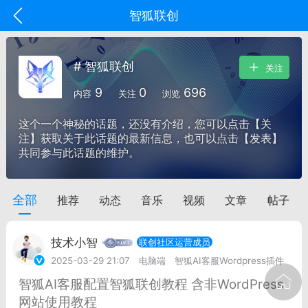
智狐联创
# 智狐联创
关注
9
0
696
内容
关注
浏览
这个一个神秘的话题，还没有介绍，您可以点击【关
注】获取关于此话题的最新信息，也可以点击【发表】
共同参与此话题的维护。
全部
推荐
动态
音乐
视频
文章
帖子
oujishouye]
文业
技术小智
联创社区运营成员
-29 10:10
电脑端
智狐AI工作台
2025-03-29 21:07
电脑端
智狐AI客服Wordpress插件
加中英翻译
智狐AI客服配置智狐联创教程 含非WordPress
网站使用教程
事想用上客户端...