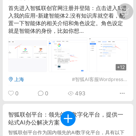
首先进入智狐联创官网注册并登陆：点击进入1.进
广州
#
智狐AI工作台
入我的应用-新建智能体2.没有知识库就空着，配
置一下智能体的相关介绍和角色设定。角色设定
1
23
就是智能体的身份，比如你想...
创聚合API
龙坤智创合作品牌
-26 00:53
电脑端
公开内容
+12
者怎么接入Claude Opus 5 ？智创聚合
开放调用
上海
#
智狐AI客服Wordpress插件
aude Opus 5 已在 Claude、Claude
Claude API，以及 Amazon Web
0
0
493
es、Google Cloud 和 Microsoft Foundry
Claude Max 的新默认模型，并成为
智狐联创平台：领先的AI数字化平台，提供一
de Pro 可选择的最强模型。
站式AI办公解决方案
关注接入效率、调用成本和企业报销流程
智狐联创平台作为国内领先的AI数字化平台，具有以下