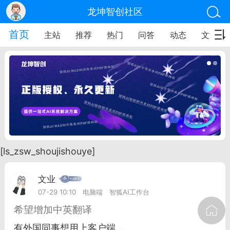
龙坤智创社区
首页
主站
推荐
热门
问答
动态
文章
[ls_zsw_shoujishouye]
文业
07-29 10:10
电脑端
智狐AI工作台
希望增加中英翻译
有外国同事想用上客户端...